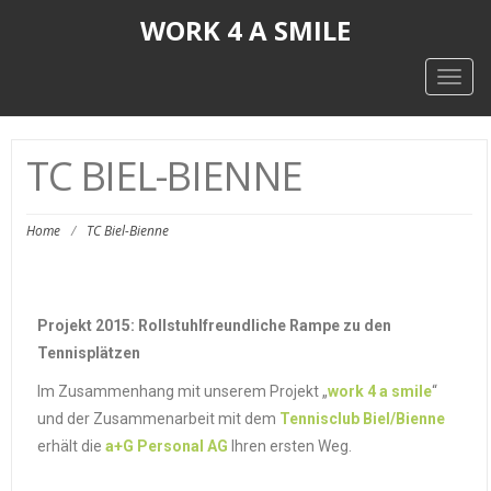
WORK 4 A SMILE
Togg
navig
TC BIEL-BIENNE
Home
/
TC Biel-Bienne
TC BIEL-BIENNE
Projekt 2015: Rollstuhlfreundliche Rampe zu den
Tennisplätzen
Im Zusammenhang mit unserem Projekt „
work 4 a smile
“
und der Zusammenarbeit mit dem
Tennisclub Biel/Bienne
erhält die
a+G Personal AG
Ihren ersten Weg.